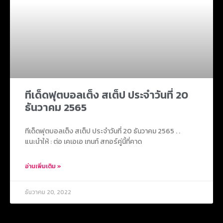
ทีเด็ดฟุตบอลเต็ง สเต็ป ประจำวันที่ 20
ธันวาคม 2565
ทีเด็ดฟุตบอลเต็ง สเต็ป ประจำวันที่ 20 ธันวาคม 2565 . .
แนะนำให้ : ต่อ เคเอเอ เกนท์ สกอร์คู่นี้ที่คาด
อ่านเพิ่มเติม »
ธันวาคม 20, 2022