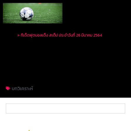
Home
»
ทีเด็ดฟุตบอลเต็ง สเต็ป ประจำวันที่ 26 มีนาคม 2564
ทีเด็ดฟุตบอลเต็ง สเต็ป
ประจำวันที่ 26 มีนาคม
2564
บทวิเคราะห์