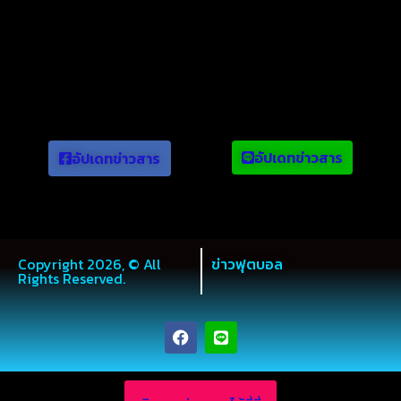
ข่าวยอดนิยม
อัปเดทข่าวสาร
อัปเดทข่าวสาร
Copyright 2026, © All
ข่าวฟุตบอล
Rights Reserved.