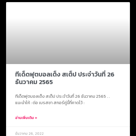
ทีเด็ดฟุตบอลเต็ง สเต็ป ประจำวันที่ 26
ธันวาคม 2565
ทีเด็ดฟุตบอลเต็ง สเต็ป ประจำวันที่ 26 ธันวาคม 2565 . .
แนะนำให้ : ต่อ เบรสชา สกอร์คู่นี้ที่คาดไว้ :
อ่านเพิ่มเติม »
ธันวาคม 26, 2022