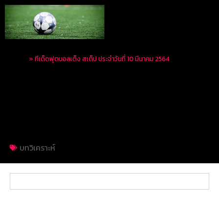
Home
»
ทีเด็ดฟุตบอลเต็ง สเต็ป ประจำวันที่ 10 มีนาคม 2564
ทีเด็ดฟุตบอลเต็ง สเต็ป
ประจำวันที่ 10 มีนาคม
2564
บทวิเคราะห์