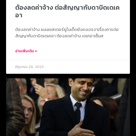
ต้องลดค่าจ้าง ต่อสัญญากับดาบิดเดเค
อา
ต้องลดค่าจ้าง แมนเชสเตอร์ยูไนเต็ดยังคงเจรจาเรื่องการต่อ
สัญญากับดาบิดเดเคอา ต้องลดค่าจ้าง เดเคอาเซ็นส
อ่านเพิ่มเติม »
มิถุนายน 28, 2023