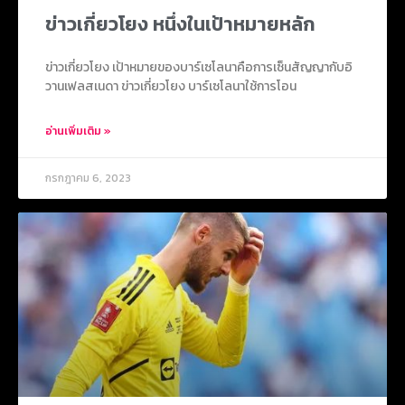
ข่าวเกี่ยวโยง หนึ่งในเป้าหมายหลัก
ข่าวเกี่ยวโยง เป้าหมายของบาร์เซโลนาคือการเซ็นสัญญากับอิ
วานเฟลสเนดา ข่าวเกี่ยวโยง บาร์เซโลนาใช้การโอน
อ่านเพิ่มเติม »
กรกฎาคม 6, 2023