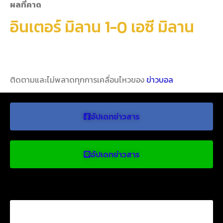
ผลที่คาด
อินเตอร์ มิลาน 1-0 เอซี มิลาน
ติดตามและไม่พลาดทุกการเคลื่อนไหวของ
ข่าวบอล
อัปเดทข่าวสาร
อัปเดทข่าวสาร
ข่าวบอลน่าสนใจ