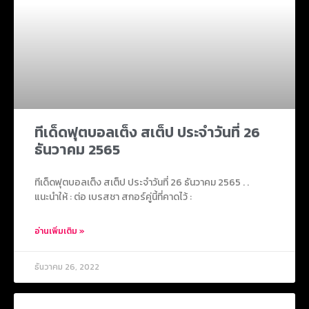
ทีเด็ดฟุตบอลเต็ง สเต็ป ประจำวันที่ 26
ธันวาคม 2565
ทีเด็ดฟุตบอลเต็ง สเต็ป ประจำวันที่ 26 ธันวาคม 2565 . .
แนะนำให้ : ต่อ เบรสชา สกอร์คู่นี้ที่คาดไว้ :
อ่านเพิ่มเติม »
ธันวาคม 26, 2022