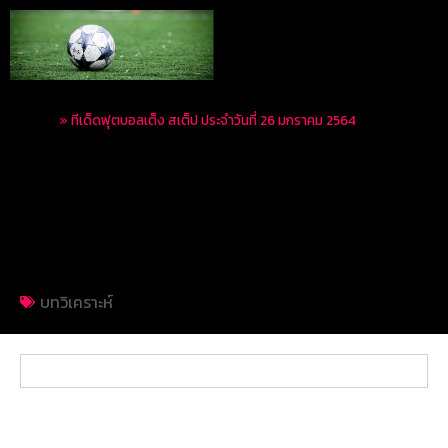
Home
»
ทีเด็ดฟุตบอลเต็ง สเต็ป ประจำวันที่ 26 มกราคม 2564
ทีเด็ดฟุตบอลเต็ง สเต็ป
ประจำวันที่ 26 มกราคม
2564
บทวิเคราะห์