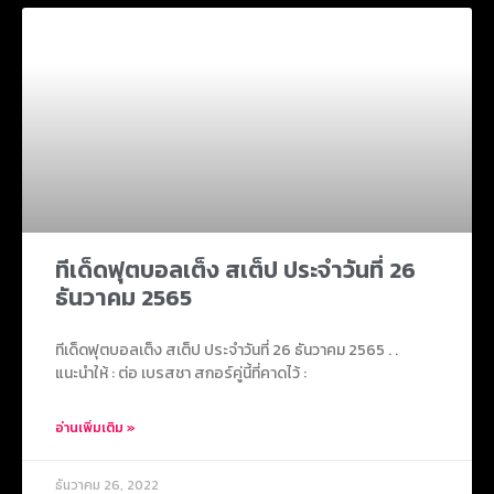
ทีเด็ดฟุตบอลเต็ง สเต็ป ประจำวันที่ 26
ธันวาคม 2565
ทีเด็ดฟุตบอลเต็ง สเต็ป ประจำวันที่ 26 ธันวาคม 2565 . .
แนะนำให้ : ต่อ เบรสชา สกอร์คู่นี้ที่คาดไว้ :
อ่านเพิ่มเติม »
ธันวาคม 26, 2022