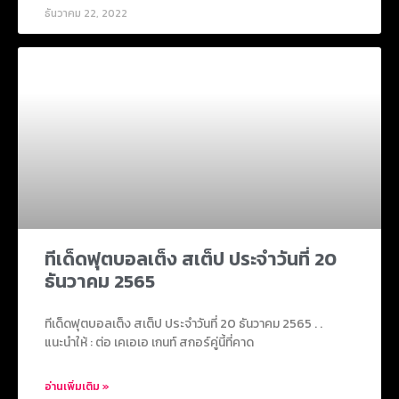
ธันวาคม 22, 2022
ทีเด็ดฟุตบอลเต็ง สเต็ป ประจำวันที่ 20
ธันวาคม 2565
ทีเด็ดฟุตบอลเต็ง สเต็ป ประจำวันที่ 20 ธันวาคม 2565 . .
แนะนำให้ : ต่อ เคเอเอ เกนท์ สกอร์คู่นี้ที่คาด
อ่านเพิ่มเติม »