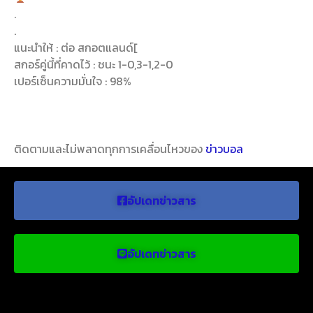
.
.
แนะนำให้ : ต่อ สกอตแลนด์[
สกอร์คู่นี้ที่คาดไว้ : ชนะ 1-0,3-1,2-0
เปอร์เซ็นความมั่นใจ : 98%
ติดตามและไม่พลาดทุกการเคลื่อนไหวของ
ข่าวบอล
อัปเดทข่าวสาร
อัปเดทข่าวสาร
ข่าวบอลน่าสนใจ