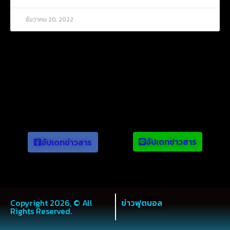
ธันวาคม 20, 2022
ข่าวยอดนิยม
อัปเดทข่าวสาร
อัปเดทข่าวสาร
Copyright 2026, © All
ข่าวฟุตบอล
Rights Reserved.