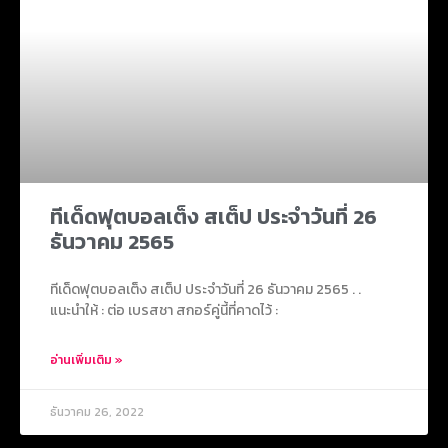
ทีเด็ดฟุตบอลเต็ง สเต็ป ประจำวันที่ 26
ธันวาคม 2565
ทีเด็ดฟุตบอลเต็ง สเต็ป ประจำวันที่ 26 ธันวาคม 2565 . .
แนะนำให้ : ต่อ เบรสชา สกอร์คู่นี้ที่คาดไว้ :
อ่านเพิ่มเติม »
ธันวาคม 26, 2022