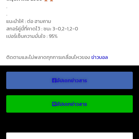
.
.
แนะนำให้ : ต่อ ฮามคาม
สกอร์คู่นี้ที่คาดไว้ : ชนะ 3-0,2-1,2-0
เปอร์เซ็นความมั่นใจ : 95%
ติดตามและไม่พลาดทุกการเคลื่อนไหวของ
ข่าวบอล
อัปเดทข่าวสาร
อัปเดทข่าวสาร
ข่าวบอลน่าสนใจ