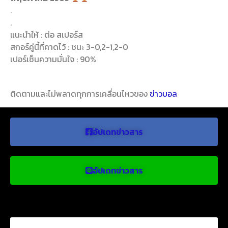
.
.
แนะนำให้ : ต่อ สเปอร์ส
สกอร์คู่นี้ที่คาดไว้ : ชนะ 3-0,2-1,2-0
เปอร์เซ็นความมั่นใจ : 90%
ติดตามและไม่พลาดทุกการเคลื่อนไหวของ
ข่าวบอล
อัปเดทข่าวสาร
อัปเดทข่าวสาร
ข่าวบอลน่าสนใจ