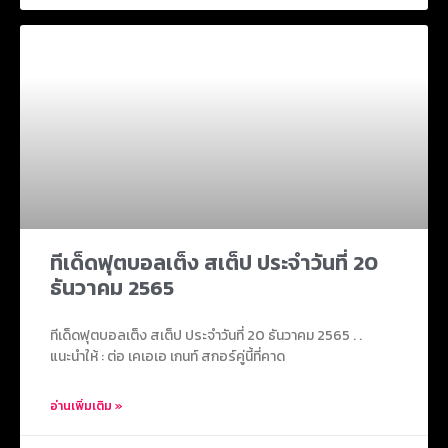
ทีเด็ดฟุตบอลเต็ง สเต็ป ประจำวันที่ 20
ธันวาคม 2565
ทีเด็ดฟุตบอลเต็ง สเต็ป ประจำวันที่ 20 ธันวาคม 2565 . .
แนะนำให้ : ต่อ เคเอเอ เกนท์ สกอร์คู่นี้ที่คาด
อ่านเพิ่มเติม »