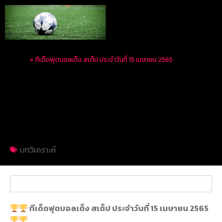
Home
»
ทีเด็ดฟุตบอลเต็ง สเต็ป ประจำวันที่ 15 เมษายน 2565
ทีเด็ดฟุตบอลเต็ง สเต็ป
ประจำวันที่ 15 เมษายน
2565
บทวิเคราะห์
ทีเด็ดฟุตบอลเต็ง สเต็ป ประจำวันที่ 15 เมษายน
2565