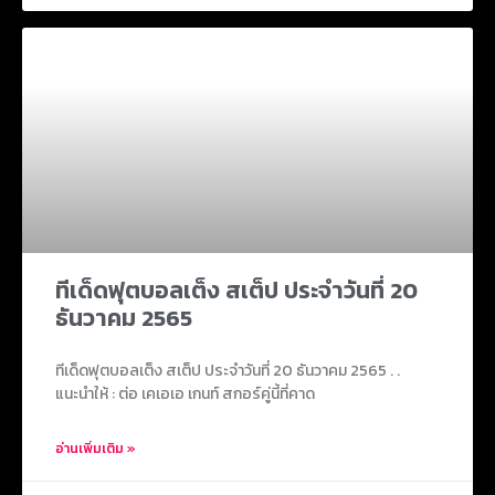
ทีเด็ดฟุตบอลเต็ง สเต็ป ประจำวันที่ 20
ธันวาคม 2565
ทีเด็ดฟุตบอลเต็ง สเต็ป ประจำวันที่ 20 ธันวาคม 2565 . .
แนะนำให้ : ต่อ เคเอเอ เกนท์ สกอร์คู่นี้ที่คาด
อ่านเพิ่มเติม »