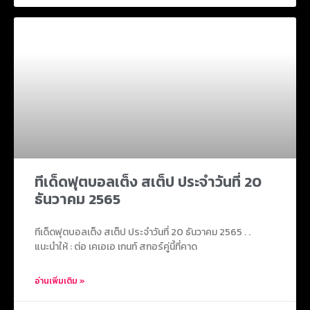
ทีเด็ดฟุตบอลเต็ง สเต็ป ประจำวันที่ 20
ธันวาคม 2565
ทีเด็ดฟุตบอลเต็ง สเต็ป ประจำวันที่ 20 ธันวาคม 2565 . .
แนะนำให้ : ต่อ เคเอเอ เกนท์ สกอร์คู่นี้ที่คาด
อ่านเพิ่มเติม »