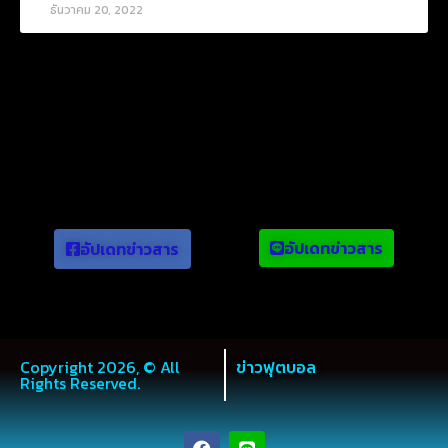
ธันวาคม 20, 2022
ข่าวยอดนิยม
อัปเดทข่าวสาร
อัปเดทข่าวสาร
Copyright 2026, © All
ข่าวฟุตบอล
Rights Reserved.