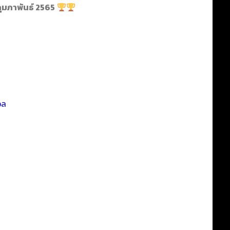
 กุมภาพันธ์ 2565
อล