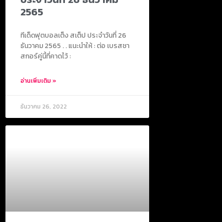
2565
ทีเด็ดฟุตบอลเต็ง สเต็ป ประจำวันที่ 26
ธันวาคม 2565 . . แนะนำให้ : ต่อ เบรสชา
สกอร์คู่นี้ที่คาดไว้ :
อ่านเพิ่มเติม »
ธันวาคม 26, 2022