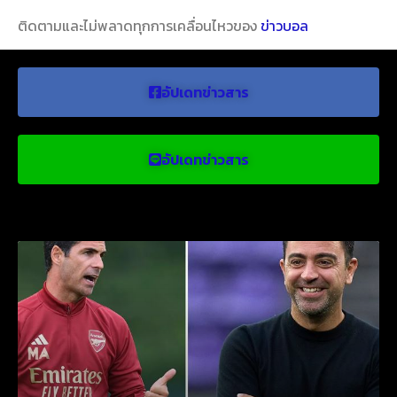
ติดตามและไม่พลาดทุกการเคลื่อนไหวของ
ข่าวบอล
อัปเดทข่าวสาร
อัปเดทข่าวสาร
ข่าวบอลน่าสนใจ