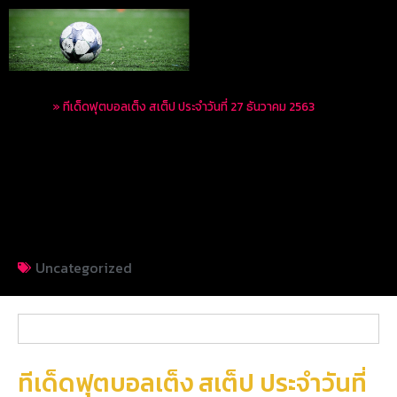
Home
»
ทีเด็ดฟุตบอลเต็ง สเต็ป ประจำวันที่ 27 ธันวาคม 2563
ทีเด็ดฟุตบอลเต็ง สเต็ป
ประจำวันที่ 27 ธันวาคม
2563
Uncategorized
ทีเด็ดฟุตบอลเต็ง สเต็ป ประจำวันที่