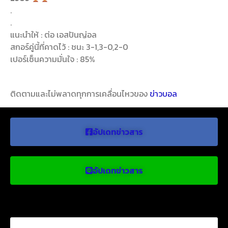
.
.
แนะนำให้ : ต่อ เอสปันญ่อล
สกอร์คู่นี้ที่คาดไว้ : ชนะ 3-1,3-0,2-0
เปอร์เซ็นความมั่นใจ : 85%
ติดตามและไม่พลาดทุกการเคลื่อนไหวของ
ข่าวบอล
อัปเดทข่าวสาร
อัปเดทข่าวสาร
ข่าวบอลน่าสนใจ