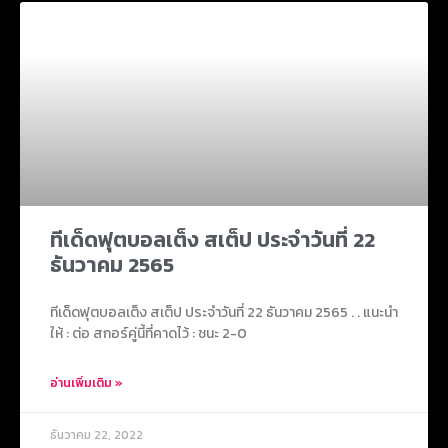
ทีเด็ดฟุตบอลเต็ง สเต็ป ประจำวันที่ 22
ธันวาคม 2565
ทีเด็ดฟุตบอลเต็ง สเต็ป ประจำวันที่ 22 ธันวาคม 2565 . . แนะนำ
ให้ : ต่อ สกอร์คู่นี้ที่คาดไว้ : ชนะ 2-0
อ่านเพิ่มเติม »
ธันวาคม 22, 2022