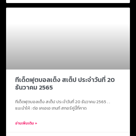
ทีเด็ดฟุตบอลเต็ง สเต็ป ประจำวันที่ 20
ธันวาคม 2565
ทีเด็ดฟุตบอลเต็ง สเต็ป ประจำวันที่ 20 ธันวาคม 2565 . .
แนะนำให้ : ต่อ เคเอเอ เกนท์ สกอร์คู่นี้ที่คาด
อ่านเพิ่มเติม »