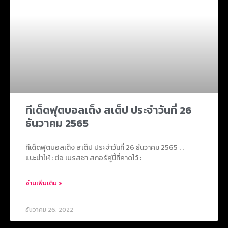
ทีเด็ดฟุตบอลเต็ง สเต็ป ประจำวันที่ 26
ธันวาคม 2565
ทีเด็ดฟุตบอลเต็ง สเต็ป ประจำวันที่ 26 ธันวาคม 2565 . .
แนะนำให้ : ต่อ เบรสชา สกอร์คู่นี้ที่คาดไว้ :
อ่านเพิ่มเติม »
ธันวาคม 26, 2022