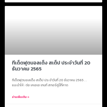
ทีเด็ดฟุตบอลเต็ง สเต็ป ประจำวันที่ 20
ธันวาคม 2565
ทีเด็ดฟุตบอลเต็ง สเต็ป ประจำวันที่ 20 ธันวาคม 2565 . .
แนะนำให้ : ต่อ เคเอเอ เกนท์ สกอร์คู่นี้ที่คาด
อ่านเพิ่มเติม »