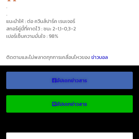
.
.
แนะนำให้ : ต่อ ควีนส์ปาร์ค เรนเจอร์
สกอร์คู่นี้ที่คาดไว้ : ชนะ 2-1,1-0,3-2
เปอร์เซ็นความมั่นใจ : 98%
ติดตามและไม่พลาดทุกการเคลื่อนไหวของ
ข่าวบอล
อัปเดทข่าวสาร
อัปเดทข่าวสาร
ข่าวบอลน่าสนใจ