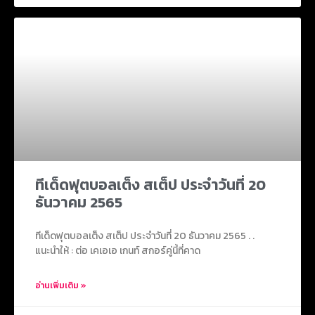
ทีเด็ดฟุตบอลเต็ง สเต็ป ประจำวันที่ 20
ธันวาคม 2565
ทีเด็ดฟุตบอลเต็ง สเต็ป ประจำวันที่ 20 ธันวาคม 2565 . .
แนะนำให้ : ต่อ เคเอเอ เกนท์ สกอร์คู่นี้ที่คาด
อ่านเพิ่มเติม »