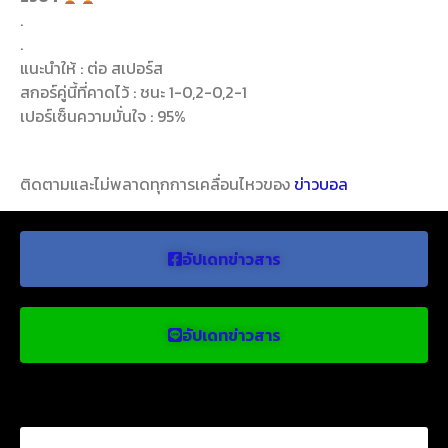
.
.
แนะนำให้ : ต่อ สเปอร์ส
สกอร์คู่นี้ที่คาดไว้ : ชนะ 1-0,2-0,2-1
เปอร์เซ็นความมั่นใจ : 95%
ติดตามและไม่พลาดทุกการเคลื่อนไหวของ
ข่าวบอล
อัปเดทข่าวสาร
อัปเดทข่าวสาร
ข่าวบอลน่าสนใจ