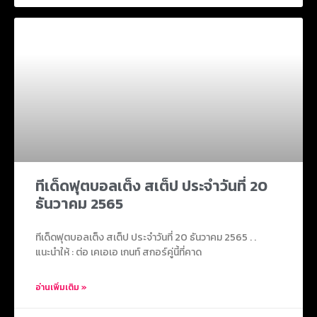
ทีเด็ดฟุตบอลเต็ง สเต็ป ประจำวันที่ 20
ธันวาคม 2565
ทีเด็ดฟุตบอลเต็ง สเต็ป ประจำวันที่ 20 ธันวาคม 2565 . .
แนะนำให้ : ต่อ เคเอเอ เกนท์ สกอร์คู่นี้ที่คาด
อ่านเพิ่มเติม »