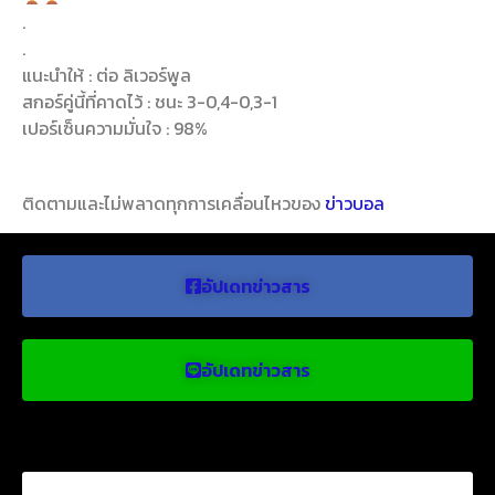
.
.
แนะนำให้ : ต่อ ลิเวอร์พูล
สกอร์คู่นี้ที่คาดไว้ : ชนะ 3-0,4-0,3-1
เปอร์เซ็นความมั่นใจ : 98%
ติดตามและไม่พลาดทุกการเคลื่อนไหวของ
ข่าวบอล
อัปเดทข่าวสาร
อัปเดทข่าวสาร
ข่าวบอลน่าสนใจ