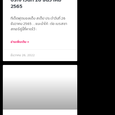
2565
ทีเด็ดฟุตบอลเต็ง สเต็ป ประจำวันที่ 26
ธันวาคม 2565 . . แนะนำให้ : ต่อ เบรสชา
สกอร์คู่นี้ที่คาดไว้ :
อ่านเพิ่มเติม »
ธันวาคม 26, 2022