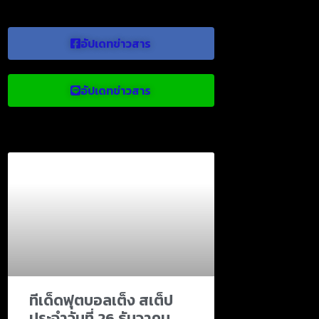
อัปเดทข่าวสาร
อัปเดทข่าวสาร
ข่าวบอลน่าสนใจ
ทีเด็ดฟุตบอลเต็ง สเต็ป
ประจำวันที่ 26 ธันวาคม