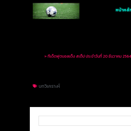
หน้าหลั
Home
»
ทีเด็ดฟุตบอลเต็ง สเต็ป ประจำวันที่ 20 ธันวาคม 256
ทีเด็ดฟุตบอลเต็ง สเ
บทวิเคราะห์