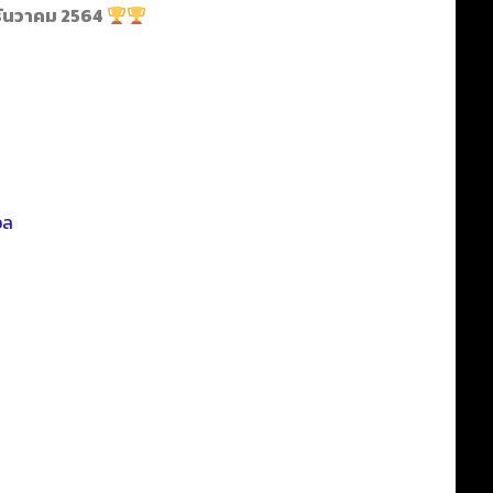
 ธันวาคม 2564
อล