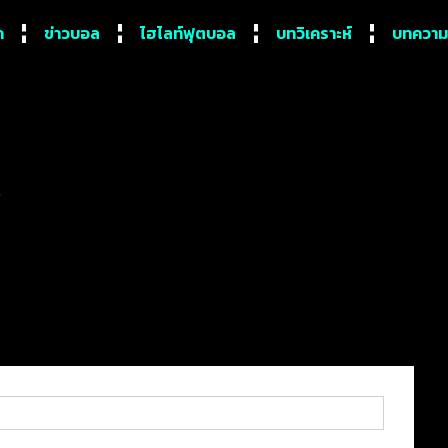
ก
ข่าวบอล
ไฮไลท์ฟุตบอล
บทวิเคราะห์
บทความ
4
ต็ป ประจำวันที่ 20 ธันวาคม