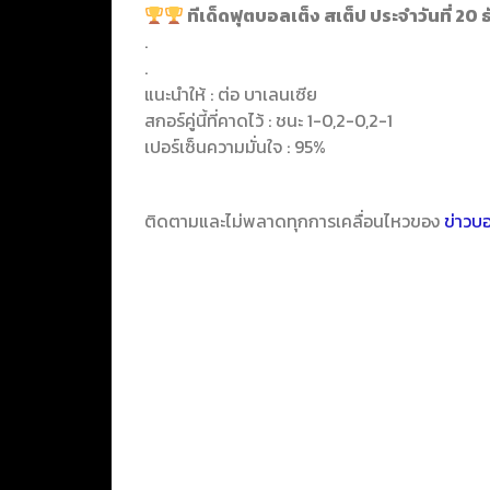
ทีเด็ดฟุตบอลเต็ง สเต็ป ประจำวันที่ 20
.
.
แนะนำให้ : ต่อ บาเลนเซีย
สกอร์คู่นี้ที่คาดไว้ : ชนะ 1-0,2-0,2-1
เปอร์เซ็นความมั่นใจ : 95%
ติดตามและไม่พลาดทุกการเคลื่อนไหวของ
ข่าวบ