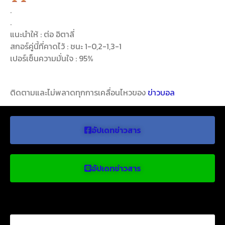
.
.
แนะนำให้ : ต่อ อิตาลี่
สกอร์คู่นี้ที่คาดไว้ : ชนะ 1-0,2-1,3-1
เปอร์เซ็นความมั่นใจ : 95%
ติดตามและไม่พลาดทุกการเคลื่อนไหวของ
ข่าวบอล
อัปเดทข่าวสาร
อัปเดทข่าวสาร
ข่าวบอลน่าสนใจ