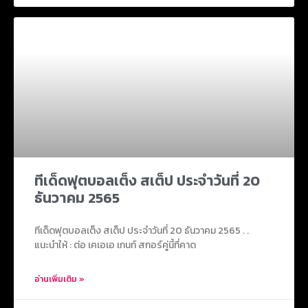
ทีเด็ดฟุตบอลเต็ง สเต็ป ประจำวันที่ 20
ธันวาคม 2565
ทีเด็ดฟุตบอลเต็ง สเต็ป ประจำวันที่ 20 ธันวาคม 2565 . .
แนะนำให้ : ต่อ เคเอเอ เกนท์ สกอร์คู่นี้ที่คาด
อ่านเพิ่มเติม »