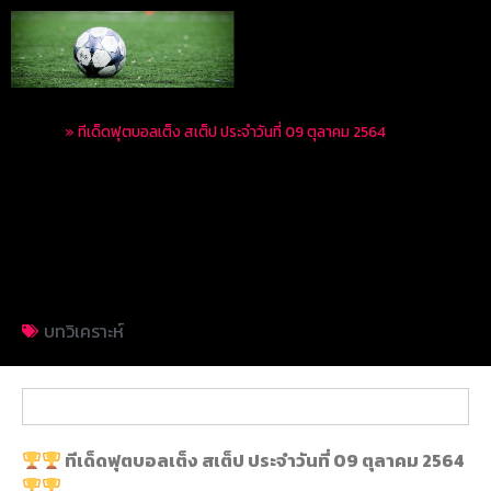
Home
»
ทีเด็ดฟุตบอลเต็ง สเต็ป ประจำวันที่ 09 ตุลาคม 2564
ทีเด็ดฟุตบอลเต็ง สเต็ป
ประจำวันที่ 09 ตุลาคม
2564
บทวิเคราะห์
ทีเด็ดฟุตบอลเต็ง สเต็ป ประจำวันที่ 09 ตุลาคม 2564