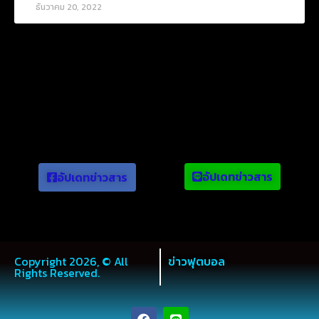
ธันวาคม 20, 2022
ข่าวยอดนิยม
อัปเดทข่าวสาร
อัปเดทข่าวสาร
Copyright 2026, © All
ข่าวฟุตบอล
Rights Reserved.