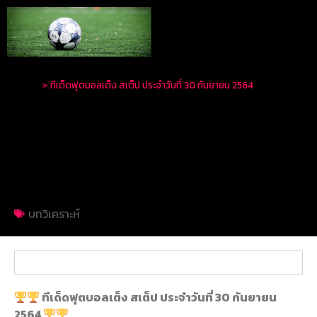
Home
»
ทีเด็ดฟุตบอลเต็ง สเต็ป ประจำวันที่ 30 กันยายน 2564
ทีเด็ดฟุตบอลเต็ง สเต็ป
ประจำวันที่ 30 กันยายน
2564
บทวิเคราะห์
ทีเด็ดฟุตบอลเต็ง สเต็ป ประจำวันที่ 30 กันยายน
2564