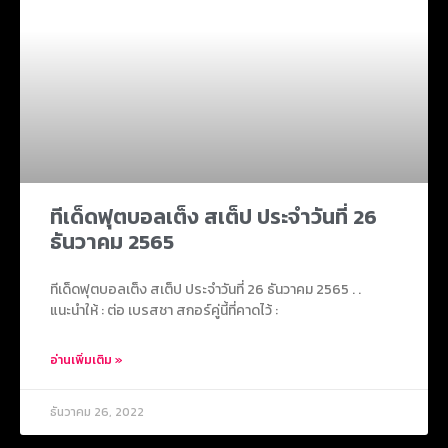
ทีเด็ดฟุตบอลเต็ง สเต็ป ประจำวันที่ 26
ธันวาคม 2565
ทีเด็ดฟุตบอลเต็ง สเต็ป ประจำวันที่ 26 ธันวาคม 2565 . .
แนะนำให้ : ต่อ เบรสชา สกอร์คู่นี้ที่คาดไว้ :
อ่านเพิ่มเติม »
ธันวาคม 26, 2022