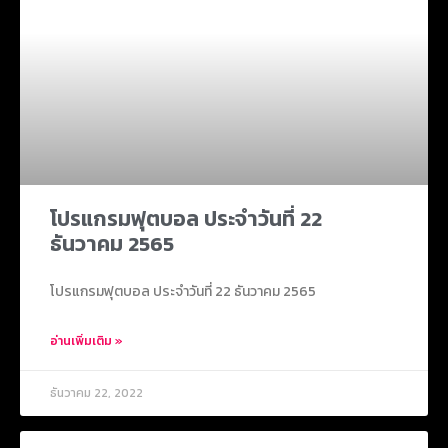
โปรแกรมฟุตบอล ประจำวันที่ 22
ธันวาคม 2565
โปรแกรมฟุตบอล ประจำวันที่ 22 ธันวาคม 2565
อ่านเพิ่มเติม »
ธันวาคม 22, 2022