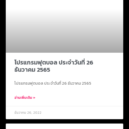
โปรแกรมฟุตบอล ประจำวันที่ 26
ธันวาคม 2565
โปรแกรมฟุตบอล ประจำวันที่ 26 ธันวาคม 2565
อ่านเพิ่มเติม »
ธันวาคม 26, 2022