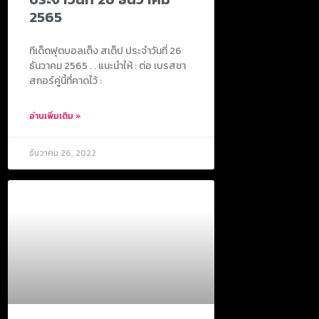
2565
ทีเด็ดฟุตบอลเต็ง สเต็ป ประจำวันที่ 26
ธันวาคม 2565 . . แนะนำให้ : ต่อ เบรสชา
สกอร์คู่นี้ที่คาดไว้ :
อ่านเพิ่มเติม »
ธันวาคม 26, 2022