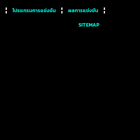
โปรแกรมการแข่งขัน
ผลการแข่งขัน
SITEMAP
 2564