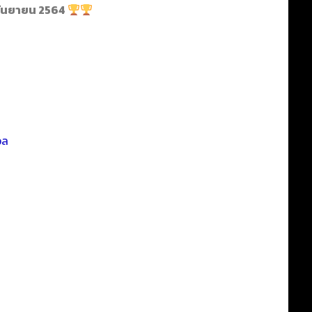
 กันยายน 2564
อล