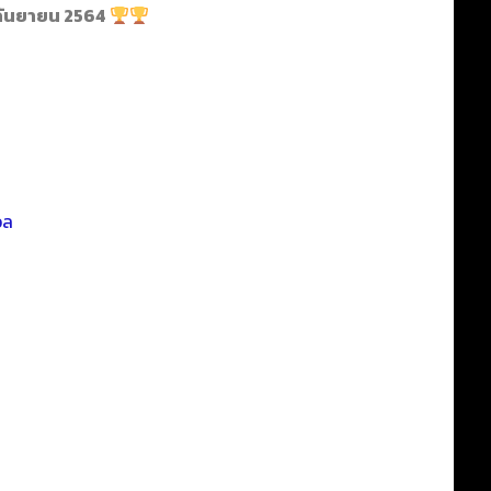
0 กันยายน 2564
อล