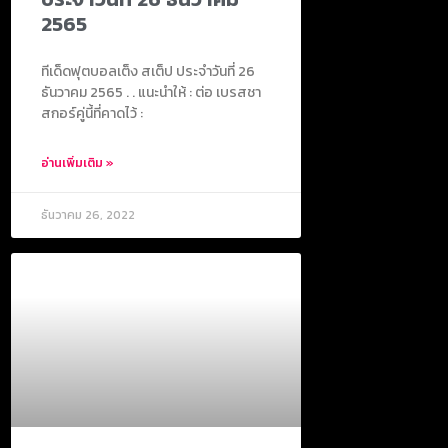
2565
ทีเด็ดฟุตบอลเต็ง สเต็ป ประจำวันที่ 26
ธันวาคม 2565 . . แนะนำให้ : ต่อ เบรสชา
สกอร์คู่นี้ที่คาดไว้ :
อ่านเพิ่มเติม »
ธันวาคม 26, 2022