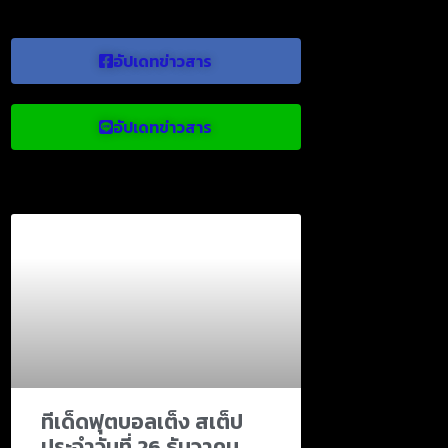
อัปเดทข่าวสาร
อัปเดทข่าวสาร
ข่าวบอลน่าสนใจ
ทีเด็ดฟุตบอลเต็ง สเต็ป
ประจำวันที่ 26 ธันวาคม