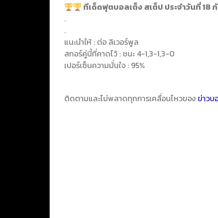
ทีเด็ดฟุตบอลเต็ง สเต็ป ประจำวันที่ 18
.
.
แนะนำให้ : ต่อ ลิเวอร์พูล
สกอร์คู่นี้ที่คาดไว้ : ชนะ 4-1,3-1,3-0
เปอร์เซ็นความมั่นใจ : 95%
ติดตามและไม่พลาดทุกการเคลื่อนไหวของ
ข่าวบ