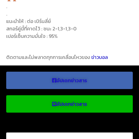
.
.
แนะนำให้ : ต่อ เบิร์นลี่ย์
สกอร์คู่นี้ที่คาดไว้ : ชนะ 2-1,3-1,3-0
เปอร์เซ็นความมั่นใจ : 95%
ติดตามและไม่พลาดทุกการเคลื่อนไหวของ
ข่าวบอล
อัปเดทข่าวสาร
อัปเดทข่าวสาร
ข่าวบอลน่าสนใจ