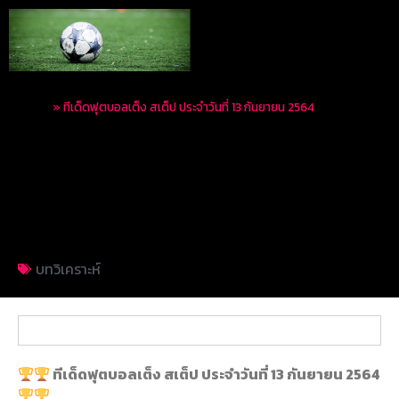
Home
»
ทีเด็ดฟุตบอลเต็ง สเต็ป ประจำวันที่ 13 กันยายน 2564
ทีเด็ดฟุตบอลเต็ง สเต็ป
ประจำวันที่ 13 กันยายน
2564
บทวิเคราะห์
ทีเด็ดฟุตบอลเต็ง สเต็ป ประจำวันที่ 13 กันยายน 2564