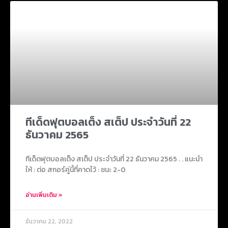
ทีเด็ดฟุตบอลเต็ง สเต็ป ประจำวันที่ 22
ธันวาคม 2565
ทีเด็ดฟุตบอลเต็ง สเต็ป ประจำวันที่ 22 ธันวาคม 2565 . . แนะนำ
ให้ : ต่อ สกอร์คู่นี้ที่คาดไว้ : ชนะ 2-0
อ่านเพิ่มเติม »
ธันวาคม 22, 2022