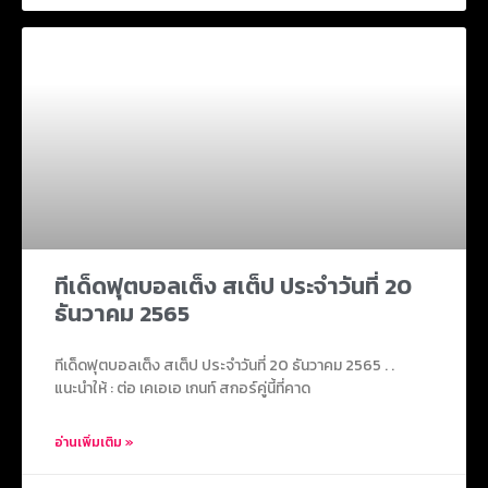
ทีเด็ดฟุตบอลเต็ง สเต็ป ประจำวันที่ 20
ธันวาคม 2565
ทีเด็ดฟุตบอลเต็ง สเต็ป ประจำวันที่ 20 ธันวาคม 2565 . .
แนะนำให้ : ต่อ เคเอเอ เกนท์ สกอร์คู่นี้ที่คาด
อ่านเพิ่มเติม »