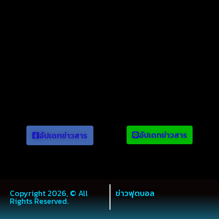
ข่าวยอดนิยม
อัปเดทข่าวสาร
อัปเดทข่าวสาร
Copyright 2026, © All
ข่าวฟุตบอล
Rights Reserved.