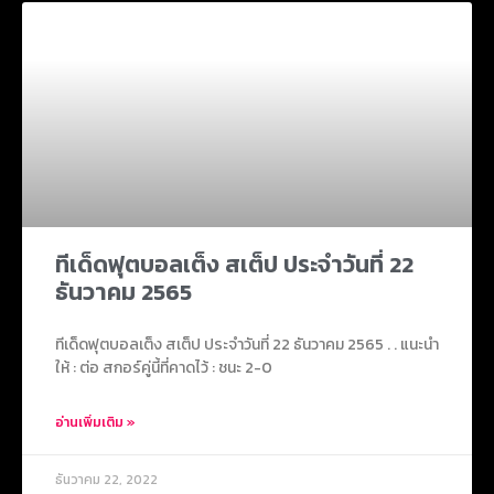
ทีเด็ดฟุตบอลเต็ง สเต็ป ประจำวันที่ 22
ธันวาคม 2565
ทีเด็ดฟุตบอลเต็ง สเต็ป ประจำวันที่ 22 ธันวาคม 2565 . . แนะนำ
ให้ : ต่อ สกอร์คู่นี้ที่คาดไว้ : ชนะ 2-0
อ่านเพิ่มเติม »
ธันวาคม 22, 2022