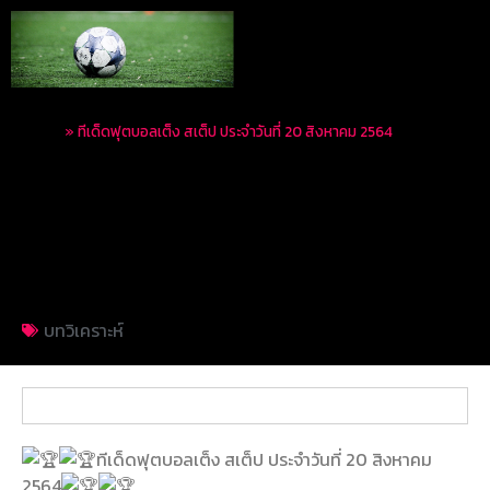
Home
»
ทีเด็ดฟุตบอลเต็ง สเต็ป ประจำวันที่ 20 สิงหาคม 2564
ทีเด็ดฟุตบอลเต็ง สเต็ป
ประจำวันที่ 20 สิงหาคม
2564
บทวิเคราะห์
ทีเด็ดฟุตบอลเต็ง สเต็ป ประจำวันที่ 20 สิงหาคม
2564