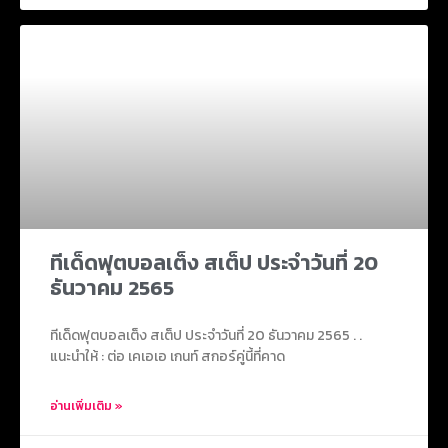
ทีเด็ดฟุตบอลเต็ง สเต็ป ประจำวันที่ 20
ธันวาคม 2565
ทีเด็ดฟุตบอลเต็ง สเต็ป ประจำวันที่ 20 ธันวาคม 2565 . .
แนะนำให้ : ต่อ เคเอเอ เกนท์ สกอร์คู่นี้ที่คาด
อ่านเพิ่มเติม »