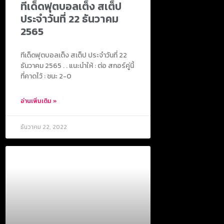
ทีเด็ดฟุตบอลเต็ง สเต็ป
ประจำวันที่ 22 ธันวาคม
2565
ทีเด็ดฟุตบอลเต็ง สเต็ป ประจำวันที่ 22
ธันวาคม 2565 . . แนะนำให้ : ต่อ สกอร์คู่นี้
ที่คาดไว้ : ชนะ 2-0
อ่านเพิ่มเติม »
ธันวาคม 22, 2022