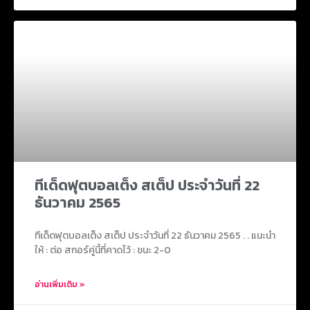
ทีเด็ดฟุตบอลเต็ง สเต็ป ประจำวันที่ 22
ธันวาคม 2565
ทีเด็ดฟุตบอลเต็ง สเต็ป ประจำวันที่ 22 ธันวาคม 2565 . . แนะนำ
ให้ : ต่อ สกอร์คู่นี้ที่คาดไว้ : ชนะ 2-0
อ่านเพิ่มเติม »