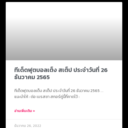
ทีเด็ดฟุตบอลเต็ง สเต็ป ประจำวันที่ 26
ธันวาคม 2565
ทีเด็ดฟุตบอลเต็ง สเต็ป ประจำวันที่ 26 ธันวาคม 2565 . .
แนะนำให้ : ต่อ เบรสชา สกอร์คู่นี้ที่คาดไว้ :
อ่านเพิ่มเติม »
ธันวาคม 26, 2022