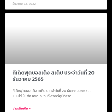
ธันวาคม 22, 2022
ทีเด็ดฟุตบอลเต็ง สเต็ป ประจำวันที่ 20
ธันวาคม 2565
ทีเด็ดฟุตบอลเต็ง สเต็ป ประจำวันที่ 20 ธันวาคม 2565 . .
แนะนำให้ : ต่อ เคเอเอ เกนท์ สกอร์คู่นี้ที่คาด
อ่านเพิ่มเติม »