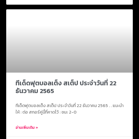
ทีเด็ดฟุตบอลเต็ง สเต็ป ประจำวันที่ 22
ธันวาคม 2565
ทีเด็ดฟุตบอลเต็ง สเต็ป ประจำวันที่ 22 ธันวาคม 2565 . . แนะนำ
ให้ : ต่อ สกอร์คู่นี้ที่คาดไว้ : ชนะ 2-0
อ่านเพิ่มเติม »