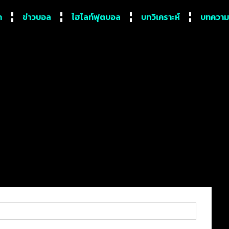
ก
ข่าวบอล
ไฮไลท์ฟุตบอล
บทวิเคราะห์
บทความ
ต็ป ประจำวันที่ 14 ธันวาคม 