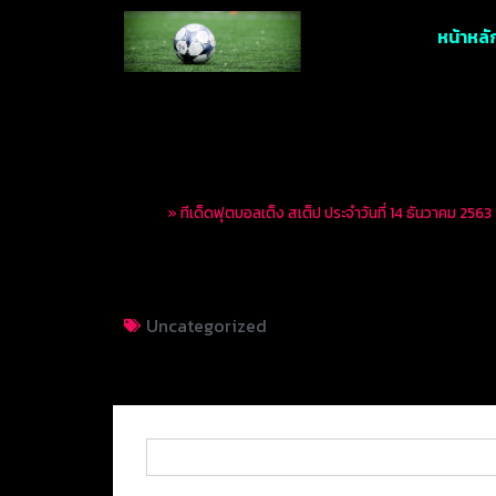
หน้าหลั
Home
»
ทีเด็ดฟุตบอลเต็ง สเต็ป ประจำวันที่ 14 ธันวาคม 2563
ทีเด็ดฟุตบอลเต็ง สเ
Uncategorized