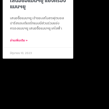
เสนอซื้อแมนฯยู แย่งครอง
แมนฯยู
เสนอซื้อแมนฯยู เจ้าของสโมสรฟุตบอล
ปารีสแซงต์แชร์กแมงมีส่วนร่วมแย่ง
ครองแมนฯยู เสนอซื้อแมนฯยู เคไลฟี่ เ
อ่านเพิ่มเติม »
มิถุนายน 10, 2023