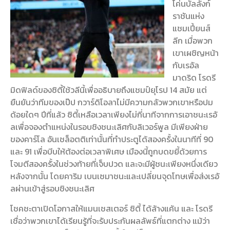
โค่นบัลลังก์
ราชันแห่ง
แชมเปี้ยนส์
ลีก เมื่อพวก
เขาเผชิญหน้า
กับเรอัล
มาดริด โรดรี
มิดฟิลด์ของซิตี้ใช้วลีนี้เพื่ออธิบายถึงแชมป์ยุโรป 14 สมัย แต่
ยืนยันว่าทีมของเป๊ป กวาร์ดิโอลาไม่มีความกลัวพวกเขาหรือปม
ด้อยใดๆ ปีที่แล้ว ซิตี้เหลือเวลาเพียงไม่กี่นาทีจากการเอาชนะเรอั
ลเพื่อจองตำแหน่งในรอบชิงชนะเลิศกับลิเวอร์พูล มีเพียงฝ่าย
ของคาร์โล อันเชล็อตติเท่านั้นที่ทำประตูได้สองครั้งในนาทีที่ 90
และ 91 เพื่อบีบให้ต้องต่อเวลาพิเศษ เมืองนี้ถูกบดขยี้ด้วยการ
โจมตีสองครั้งในช่วงท้ายที่เจ็บปวด และจะมีผู้ชนะเพียงหนึ่งเดียว
หลังจากนั้น โดยคาริม เบนเซมาชนะและเปลี่ยนจุดโทษเพื่อส่งเรอั
ลผ่านเข้าสู่รอบชิงชนะเลิศ
โชคชะตาเปิดโอกาสให้แมนเชสเตอร์ ซิตี้ ได้ล้างแค้น และ โรดรี
เชื่อว่าพวกเขาได้เรียนรู้ที่จะรับประกันผลลัพธ์ที่แตกต่าง แม้ว่า