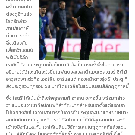
ครั้ง แต่ผมไม่
ต้องดูอีกแล้ว
โรดรีกล่าว
สามสัปดาห์
ต่อมา เราทำ
สิ่งเดียวกัน
เพื่อคว้าแชมป์
พรีเมียร์ลีก
เรายิงได้สามประตูภายในเจ็ดนาที ดังนั้นบางครั้งจึงไม่สามารถ
อธิบายได้ว่าจะเกิดอะไรขึ้นในฟุตบอล
เวลานี้ แมนเชสเตอร์ ซิตี้ มี
อาวุธเฉพาะตัวคือ เออร์ลิน ฮาร์แลนด์ กองหน้าดาวรุ่ง 51 ประตู ที่
ยิงประตูรวมทุกรอบ 58 นาทีโดยเฉลี่ยในแชมเปียนส์ลีกฤดูกาลนี้
ซึ่ง โรดรี ได้เน้นย้ำถึงภัยคุกคามที่ ฮาราน จะก่อขึ้น พร้อมกล่าว
ว่า แน่นอนว่าเขาคือนักเตะที่สำคัญมากสำหรับเรา
ตั้งแต่แรกเรา
ไม่เคยสงสัยในความสามารถในการทำประตูของเขาและเขาเหมาะ
สมกับทีมมาก
ในฐานะทีมเราได้รับโมเมนต์ที่ดีที่สุดจากกันและกัน
เข้าใจซึ่งกันและกัน เราได้เปลี่ยนวิธีการเล่นในฤดูกาลที่แล้ว
แชม
เปียนส์ลีกยังคงเป็นจอกศักดิ์สิทธิ์ของแมนเชสเตอร์ ซิตี้ ซึ่งเป็น