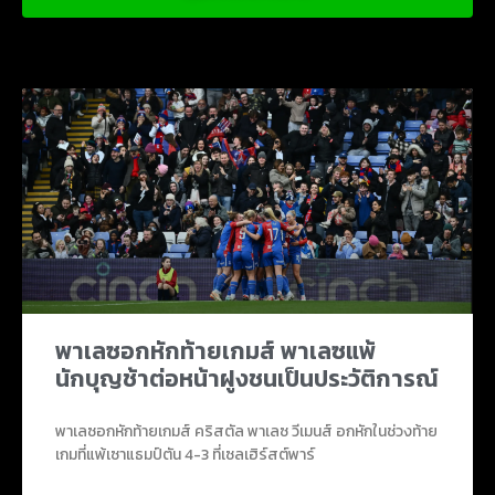
ข่าวบอลน่าสนใจ
พาเลซอกหักท้ายเกมส์ พาเลซแพ้
นักบุญช้าต่อหน้าฝูงชนเป็นประวัติการณ์
พาเลซอกหักท้ายเกมส์ คริสตัล พาเลซ วีเมนส์ อกหักในช่วงท้าย
เกมที่แพ้เซาแธมป์ตัน 4-3 ที่เซลเฮิร์สต์พาร์