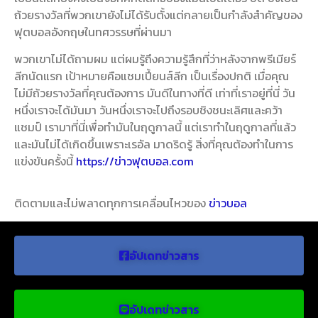
ถ้วยรางวัลที่พวกเขายังไม่ได้รับตั้งแต่กลายเป็นกำลังสำคัญของ
ฟุตบอลอังกฤษในทศวรรษที่ผ่านมา
พวกเขาไม่ได้ถามผม แต่ผมรู้ถึงความรู้สึกที่ว่าหลังจากพรีเมียร์
ลีกนัดแรก เป้าหมายคือแชมเปี้ยนส์ลีก เป็นเรื่องปกติ เมื่อคุณ
ไม่มีถ้วยรางวัลที่คุณต้องการ มันดีในทางที่ดี เท่าที่เราอยู่ที่นี่ วัน
หนึ่งเราจะได้มันมา วันหนึ่งเราจะไปถึงรอบชิงชนะเลิศและคว้า
แชมป์ เรามาที่นี่เพื่อทำมันในฤดูกาลนี้ แต่เราทำในฤดูกาลที่แล้ว
และมันไม่ได้เกิดขึ้นเพราะเรอัล มาดริดรู้ สิ่งที่คุณต้องทำในการ
แข่งขันครั้งนี้
https://ข่าวฟุตบอล.com
ติดตามและไม่พลาดทุกการเคลื่อนไหวของ
ข่าวบอล
อัปเดทข่าวสาร
อัปเดทข่าวสาร