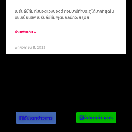
เบิร์นลีย์ทีม ทีมของแวงซองต์ กอมปานีทำประตูได้มากที่สุดใน
แชมเปี้ยนชิพ เบิร์นลีย์ทีม ฟุตบอลมักจะสรุปส
อ่านเพิ่มเติม »
พฤศจิกายน 11, 2023
ข่าวยอดนิยม
อัปเดทข่าวสาร
อัปเดทข่าวสาร