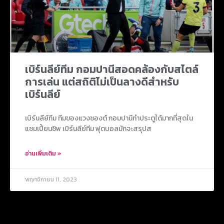
เบิร์นลีย์ทีม กอมปานีสอดคล้องกับสไตล์
การเล่น แต่สถิติไม่เป็นลางดีสำหรับ
เบิร์นลีย์
เบิร์นลีย์ทีม ทีมของแวงซองต์ กอมปานีทำประตูได้มากที่สุดใน
แชมเปี้ยนชิพ เบิร์นลีย์ทีม ฟุตบอลมักจะสรุปส
อ่านเพิ่มเติม »
พฤศจิกายน 11, 2023