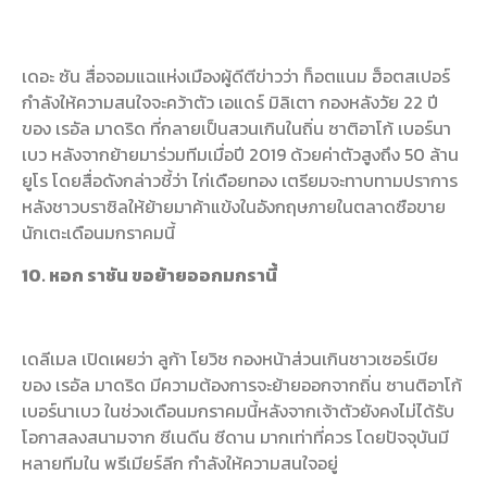
เดอะ ซัน สื่อจอมแฉแห่งเมืองผู้ดีตีข่าวว่า ท็อตแนม ฮ็อตสเปอร์
กำลังให้ความสนใจจะคว้าตัว เอแดร์ มิลิเตา กองหลังวัย 22 ปี
ของ เรอัล มาดริด ที่กลายเป็นสวนเกินในถิ่น ซาติอาโก้ เบอร์นา
เบว หลังจากย้ายมาร่วมทีมเมื่อปี 2019 ด้วยค่าตัวสูงถึง 50 ล้าน
ยูโร โดยสื่อดังกล่าวชี้ว่า ไก่เดือยทอง เตรียมจะทาบทามปราการ
หลังชาวบราซิลให้ย้ายมาค้าแข้งในอังกฤษภายในตลาดซือขาย
นักเตะเดือนมกราคมนี้
10. หอก ราชัน ขอย้ายออกมกรานี้
เดลีเมล เปิดเผยว่า ลูก้า โยวิช กองหน้าส่วนเกินชาวเซอร์เบีย
ของ เรอัล มาดริด มีความต้องการจะย้ายออกจากถิ่น ซานติอาโก้
เบอร์นาเบว ในช่วงเดือนมกราคมนี้หลังจากเจ้าตัวยังคงไม่ได้รับ
โอกาสลงสนามจาก ซีเนดีน ซีดาน มากเท่าที่ควร โดยปัจจุบันมี
หลายทีมใน พรีเมียร์ลีก กำลังให้ความสนใจอยู่