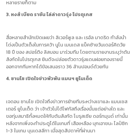
หลายรายก็ตาม
3. หงส์ เบียด ราชัน ไล่ล่าดาวรุ่ง โปรตุเกส
สื่อหลายสำนักเปิดเผยว่า ลิเวอร์พูล และ เรอัล มาดริด กำลังนำ
โด่งเป็นตัวเต็งในการคว้า นูโน เมนเดส แบ็คซ้ายวันเดอร์คิดวัย
18 ปี ของ สปอร์ติง ลิสบอน มาร่วมทีม โดยตามรายงานระบุว่าต้น
สังกัดในโปรตุเกส ยินดีจะปล่อยตัวดาวรุ่งแดนฝอยทองรายนี้
ออกจากทีมหากได้ข้อเสนอราว 36 ล้านปอนด์ด้วยกัน
4. ซานโช เปิดใจข่าวพัวพัน แมนฯ ยูไนเต็ด
เจดอน ซานโช เปิดใจถึงข่าวการย้ายทีมระหว่างเขาและ แมนเชส
เตอร์ ยูไนเต็ด ว่า เจ้าตัวไม่ได้โฟกัสถึงเรื่องนั้นแต่อย่างใด และ
ขอทุ่มสมาธิทั้งหมดให้กับต้นสังกัด โบรุสเซีย ดอร์ทมุนด์ เท่านั้น
หลังจากเพิ่งจะทำประตูได้ในเกมที่ เสือเหลือง บุกเอาชนะ ไลป์ซิก
1-3 ในเกม บุนเดสลีกา เมื่อสุดสัปดาห์ที่ผ่านมา