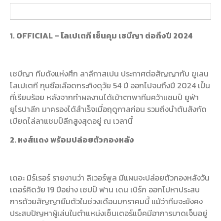
1. OFFICIAL – โลเปเตกี เซ็นคุม เซบีญา ต่อถึงปี 2024
เซบีญา ทีมดังแห่งศึก ลาลีกาสเปน ประกาศต่อสัญญากับ ฆูเลน
โลเปเตกี กุนซือเลือดกระทิงดุวัย 54 ปี ออกไปจนถึงปี 2024 เป็น
ที่เรียบร้อย หลังจากทำผลงานได้เข้าตาพาทีมคว้าแชมป์ ยูฟ่า
ยูโรปาลีก มาครองได้สำเร็จเมื่อฤดูกาลก่อน รวมถึงนำต้นสังกัด
เบียดไล่ลาแชมป์ลีกสูงสุดอยู่ ณ เวลานี้
2. หงส์แดง พร้อมปล่อยตัวกองหลัง
เดอะ มิร์เรอร์ รายงานว่า ลิเวอร์พูล มีแผนจะปล่อยตัวกองหลังวัน
เดอร์คิดวัย 19 ปีอย่าง เซปป์ ฟาน เดน เบิร์ก ออกไปหาประสบ
การด้วยสัญญายืมตัวในช่วงเดือนมกราคมนี้ แม้ว่าทีมจะยังคง
ประสบปัญหาผู้เล่นในตำแหน่งเซ็นเตอร์แบ็คมีอาการบาดเจ็บอยู่