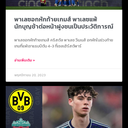
พาเลซอกหักท้ายเกมส์ พาเลซแพ้
นักบุญช้าต่อหน้าฝูงชนเป็นประวัติการณ์
พาเลซอกหักท้ายเกมส์ คริสตัล พาเลซ วีเมนส์ อกหักในช่วงท้าย
เกมที่แพ้เซาแธมป์ตัน 4-3 ที่เซลเฮิร์สต์พาร์
อ่านเพิ่มเติม »
พฤศจิกายน 20, 2023