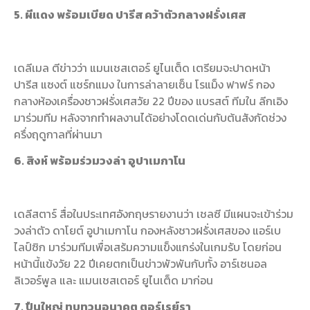
5. ผีแดง พร้อมเบียด ปารีส คว้าตัวกลางฝรั่งเศส
เดลีเมล ตีข่าวว่า แมนเชสเตอร์ ยูไนเต็ด เตรียมจะปาดหน้า
ปารีส แซงต์ แชร์กแมง ในการล่าลายเซ็น โรแม็ง ฟาฟร์ กอง
กลางห้องเครื่องชาวฝรั่งเศสวัย 22 ปีของ แบรสต์ ทีมใน ลีกเอิง
มาร่วมทีม หลังจากทำผลงานได้อย่างโดดเด่นกับต้นสังกัดช่วง
ครึ่งฤดูกาลที่ผ่านมา
6. สิงห์ พร้อมร่วมวงล่า อูปาเมกาโน
เดลีสตาร์ สื่อในประเทศอังกฤษรายงานว่า เชลซี มีแผนจะเข้าร่วม
วงล่าตัว ดาโยต์ อูปาเมกาโน กองหลังชาวฝรั่งเศสของ แอร์เบ
ไลป์ซิก มาร่วมทีมเพื่อเสร้มความแข็งแกร่งในเกมรับ โดยก่อน
หน้านี้แข้งวัย 22 ปีเคยตกเป็นข่าวพัวพันกับทั้ง อาร์เซนอล
ลิเวอร์พูล และ แมนเชสเตอร์ ยูไนเต็ด มาก่อน
7. ปืนใหญ่ ทบทวนอนาคต ตอร์เรย์รา