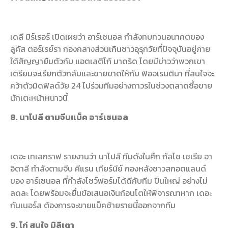
เดลี มิร์เรอร์ เปิดเผยว่า อาร์เซนอล กำลังทบทวนอนาคตของ
ลูคัส ตอร์เรย์รา กองกลางส่วนเกินชาวอุรุกวัยที่ปัจจุบันอยู่ภาย
ใต้สัญญายืมตัวกับ แอตเลติโก้ มาดริด โดยมีข่าวว่าพวกเขา
เตรียมจะเรียกตัวกลับและขายขาดให้กับ ฟิออเรนตินา ที่สนใจจะ
คว้าตัวมิดฟิลด์วัย 24 ไปร่วมทีมอย่างถาวรในช่วงตลาดซื้อขาย
นักเตะหน้าหนาวนี้
8. นาโปลี ตามจีบแบ็ค อาร์เซนอล
เดอะ เทเลกราฟ รายงานว่า นาโปลี ทีมดังในศึก กัลโช เซเรีย อา
อิตาลี กำลังตามจีบ คีแรน เทียร์นีย์ กองหลังชาวสกอตแลนด์
ของ อาร์เซนอล ที่กำลังโชว์ฟอร์มได้ดีกับทีม ปืนใหญ่ อย่างไม่
ลดละ โดยพร้อมจะยื่นข้อเสนอเงินก้อนโตให้พิจารณาหาก เดอะ
กันเนอร์ส ต้องการจะขายแบ็คซ้ายรายนี้ออกจากทีม
9. ไก่ สนใจ มิลิเตา