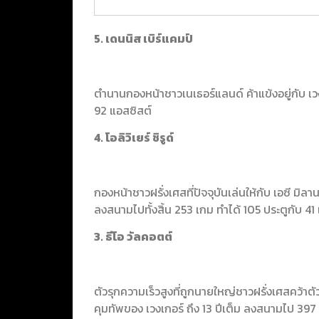
5. เดนนิส เบิร์แคมป์
ตำนานกองหน้าชาวเนเธอร์แลนด์ ค้าแข้งอยู่กับ เ
92 แอสซิสต์
4. โอลิวิเยร์ ชิรูด์
กองหน้าชาวฝรั่งเศสที่ปัจจุบันเล่นให้กับ เอซี มิล
ลงสนามไปทั้งสิ้น 253 เกม ทำได้ 105 ประตูกับ 41
3. ธีโอ วัลคอตต์
ตัวรุกความเร็วสูงที่ถูกนายใหญ่ชาวฝรั่งเศสคว้าตั
คุมทัพของ เวงเกอร์ ถึง 13 ปีเต็ม ลงสนามไป 397