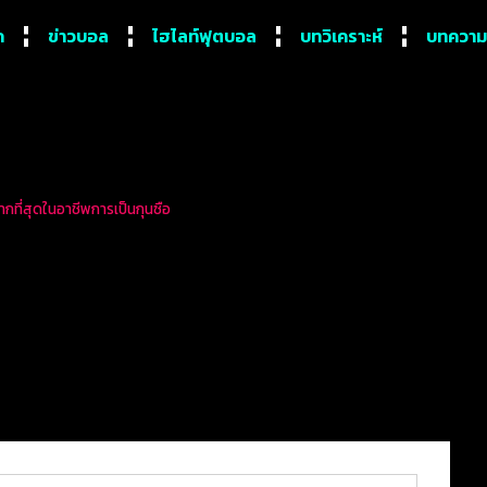
ก
ข่าวบอล
ไฮไลท์ฟุตบอล
บทวิเคราะห์
บทความ
 มากที่สุดในอาชีพการเป็นกุนซือ
่ยิงประตูให้กับ อาร์แซน เวงเ