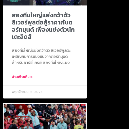
สองทีมใหญ่แย่งคว้าตัว
ลิเวอร์พูลต่อสู้ราคากับด
อร์ทมุนด์ เพื่องแย่งตัวนัก
เตะลีดส์
สองทีมใหญ่แย่งคว้าตัว ลิเวอร์พูลจะ
เผชิญกับการแข่งขันจากดอร์ทมุนด์
สำหรับอาร์ชี่ เกรย์ สองทีมใหญ่แย่ง
อ่านเพิ่มเติม »
พฤศจิกายน 15, 2023