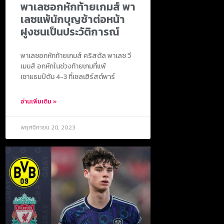
พาเลซอกหักท้ายเกมส์ พา
เลซแพ้นักบุญช้าต่อหน้า
ฝูงชนเป็นประวัติการณ์
พาเลซอกหักท้ายเกมส์ คริสตัล พาเลซ วี
เมนส์ อกหักในช่วงท้ายเกมที่แพ้
เซาแธมป์ตัน 4-3 ที่เซลเฮิร์สต์พาร์
อ่านเพิ่มเติม »
พฤศจิกายน 20, 2023