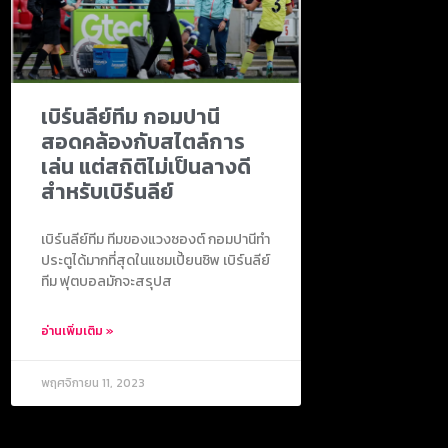
เบิร์นลีย์ทีม กอมปานี
สอดคล้องกับสไตล์การ
เล่น แต่สถิติไม่เป็นลางดี
สำหรับเบิร์นลีย์
เบิร์นลีย์ทีม ทีมของแวงซองต์ กอมปานีทำ
ประตูได้มากที่สุดในแชมเปี้ยนชิพ เบิร์นลีย์
ทีม ฟุตบอลมักจะสรุปส
อ่านเพิ่มเติม »
พฤศจิกายน 11, 2023