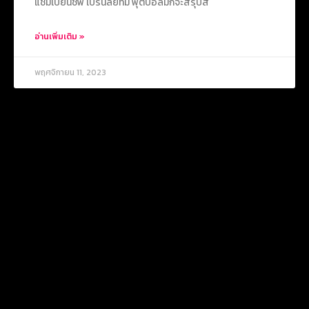
แชมเปี้ยนชิพ เบิร์นลีย์ทีม ฟุตบอลมักจะสรุปส
อ่านเพิ่มเติม »
พฤศจิกายน 11, 2023