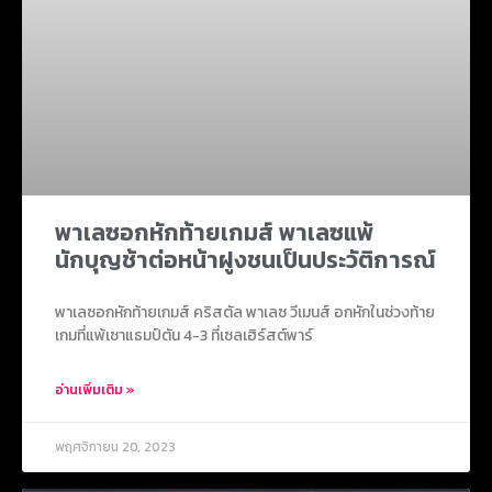
พาเลซอกหักท้ายเกมส์ พาเลซแพ้
นักบุญช้าต่อหน้าฝูงชนเป็นประวัติการณ์
พาเลซอกหักท้ายเกมส์ คริสตัล พาเลซ วีเมนส์ อกหักในช่วงท้าย
เกมที่แพ้เซาแธมป์ตัน 4-3 ที่เซลเฮิร์สต์พาร์
อ่านเพิ่มเติม »
พฤศจิกายน 20, 2023