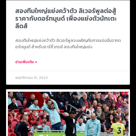
สองทีมใหญ่แย่งคว้าตัว ลิเวอร์พูลต่อสู้
ราคากับดอร์ทมุนด์ เพื่องแย่งตัวนักเตะ
ลีดส์
สองทีมใหญ่แย่งคว้าตัว ลิเวอร์พูลจะเผชิญกับการแข่งขันจากด
อร์ทมุนด์ สำหรับอาร์ชี่ เกรย์ สองทีมใหญ่แย่ง
อ่านเพิ่มเติม »
พฤศจิกายน 15, 2023