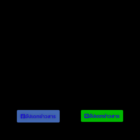
ข่าวยอดนิยม
อัปเดทข่าวสาร
อัปเดทข่าวสาร