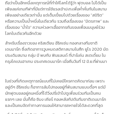
ถือว่าเป็นอีกหนึ่งเหตุการณ์ที่ทำให้โลกได้รู้ว่า ฟุตบอล ไม่ได้เป็น
เพียงแค่เกมกีฬาที่มีแต่การใช้แรงเข้าปะทะเพื่อห่ำหั่นกันในสนาม
เพียงอย่างเดียวเท่านั้น แต่เต็มเปี่ยมไปด้วยเรื่องของ “สปิริต”
หรือความเป็นน้ำหนึ่งในเดียวกัน รวมถึงเรื่องของ “มิตรภาพ” และ
เรื่องของ “น้ำใจ” ความห่วงหาเอื้ออาทรกันของเพื่อนมนุษย์ร่วม
โลกใบเดียวกันอีกด้วย
สำหรับเรื่องราวของ คริสเตียน อีริคเซ่น กองกลางทีมชาติ
เดนมาร์ก ซึ่งเกิดอาการวูบหมดสติคาสนามในศึก ยูโร 2020 นัด
ประเดิมสนาม กลุ่ม บี พบกับ ฟินแลนด์ ที่ปาร์เค่น สเตเดี้ยม ใน
กรุงโคเปนฮาเกน ประเทศเดนมาร์ก เมื่อคืนวันที่ 12 มิ.ย.ที่ผ่านมา
ในช่วงที่เกิดเหตุการณ์แบบที่ไม่เคยมีใครคาดคิดมาก่อน เพราะ
อยู่ดีๆ อีริคเซ่น ก็อาการล้มไปกองอยู่ที่พ้นสนามแบบดื้อๆ แต่มี
นักฟุตบอลอยู่คนหนึ่งที่ได้วิ่งปรี่เข้าไปดูเพื่อนร่วมทีมเป็นคน
แรกๆ เลย นั่นก็คือ ซิมง เคียร์ กองหลังกัปตันทีมชาติเดนมาร์ก
และเป็นคนจัดท่าทางการนอนให้สามารถหายใจได้สะดวกที่สุด