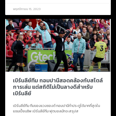
พฤศจิกายน 15, 2023
เบิร์นลีย์ทีม กอมปานีสอดคล้องกับสไตล์
การเล่น แต่สถิติไม่เป็นลางดีสำหรับ
เบิร์นลีย์
เบิร์นลีย์ทีม ทีมของแวงซองต์ กอมปานีทำประตูได้มากที่สุดใน
แชมเปี้ยนชิพ เบิร์นลีย์ทีม ฟุตบอลมักจะสรุปส