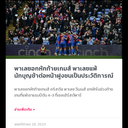
พาเลซอกหักท้ายเกมส์ พาเลซแพ้
นักบุญช้าต่อหน้าฝูงชนเป็นประวัติการณ์
พาเลซอกหักท้ายเกมส์ คริสตัล พาเลซ วีเมนส์ อกหักในช่วงท้าย
เกมที่แพ้เซาแธมป์ตัน 4-3 ที่เซลเฮิร์สต์พาร์
อ่านเพิ่มเติม »
พฤศจิกายน 20, 2023