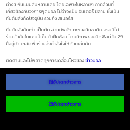
ต่างๆ กันแบบล้มหลามเลย โดยเฉพาะในหลายๆ ภาคส่วนที่
เกี่ยวข้องกับวงการฟุตบอล ไม่ว่าจะเป็น อินเตอร์ มิลาน ซึ่งเป็น
ทีมต้นสังกัดปัจจุบัน รวมถึง สเปอร์ส
ทีมต้นสังกัดเก่า เป็นต้น ส่วนทัพนักเตะของทีมชาติเยอรมนีได้
ร่วมตัวกันในแคมป์เก็บตัวฝึกซ้อม โดยมีภาพของมิดฟิลด์วัย 29
ปีอยู่ด้านหลังเพื่อร่วมส่งกำลังใจให้ด้วยเช่นกัน
ติดตามและไม่พลาดทุกการเคลื่อนไหวของ
ข่าวบอล
อัปเดทข่าวสาร
อัปเดทข่าวสาร
ข่าวบอลน่าสนใจ