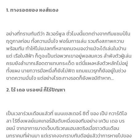
1. ทางรอดของ หงส์แดง
อย่างที่ทราบกันดีว่า ลิเวอร์พูล ชั่วโมงนี้แตกต่างจากทีมแชมป์ใน
ฤดูกาลก่อน ทั้งความมั่นใจ ฟอร์มการเล่น รวมถึงสภาพความ
พร้อมทีม ทำให้ไม่แปลกที่หลายคนจะมองว่าแม้จะได้เล่นในบ้าน
แต่ เรือใบสีฟ้า ก็ดูจะเป็นต่อพวกเขาอยู่พอสมควร ลำพังตัวผู้เล่น
ครบยังลำบากเลือดตาแทบกระเด็ด แต่นี่แผงหลังตัวหลักไม่อยู่
ทั้งแผง นายทวารมือหนึ่งก็ยังไม่ฟิต แถมแนวรุกก็ยังอยู่ในช่วง
ขาดความมั่นใจ แต่อย่างไรซะทางรอดก็ยังพอมีถ้าหาก…
2. ไร้ เดอ บรอยน์ ก็ไร้ปัญหา
เป็นเวลาร่วมเดือนแล้วที่ แมนเชสเตอร์ ซิตี้ ของ เป๊ป กวาร์ดิโอ
ลา ไร้ซึ่งเพลย์เมคเกอร์อันดับหนึ่งของทีมอย่าง เควิน เดอ บร
อยน์ จากอาการบาดเจ็บบริเวณแฮมสตริงเมื่อราวต้นเดือน
มกราคมที่ผ่านมา แต่เราคงจะทราบกันดีอยู่แล้วว่าการหายไปของ