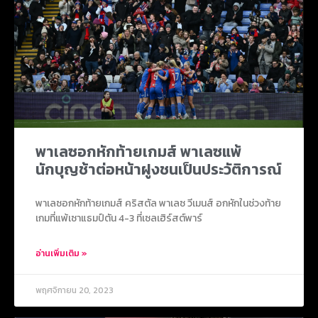
พาเลซอกหักท้ายเกมส์ พาเลซแพ้
นักบุญช้าต่อหน้าฝูงชนเป็นประวัติการณ์
พาเลซอกหักท้ายเกมส์ คริสตัล พาเลซ วีเมนส์ อกหักในช่วงท้าย
เกมที่แพ้เซาแธมป์ตัน 4-3 ที่เซลเฮิร์สต์พาร์
อ่านเพิ่มเติม »
พฤศจิกายน 20, 2023