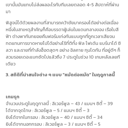
เขานั้นมันแทบไม่ส่งผลอะไรกับทีมเลยตลอด 4-5 สัปดาห์ที่ผ่าน
มา
พิสูจน์ได้ด้วยผลงานที่สามารถคว้าชัยมาครองได้อย่างต่อเนื่อง
หนึ่งในสาเหตุสำคัญก็คือบรรดาผู้เล่นในแดนกลางของ เรือใบสี
ฟ้า ต่างพากันทยอยคืนฟอร์มเก่งกันแบบถูกที่ถูกเวลาเสียจน
ทดแทนการขาดหายไปได้อย่างไร้ที่ติทั้ง ฟิล โฟเด้น แบร์นาโด้ ซิ
ลวา และรายที่กำลังฮ็อตสุดๆ อย่าง อิลคาย กุนโดกัน ที่อยู่ดีๆ ก็
สวมรอยเดอะแบกซัดไปแล้วถึง 7 ประตูในช่วง 10 เกมหลังเลยที
เดียว
3. สถิติที่น่าสนใจต่าง ๆ แบบ “หมัดต่อหมัด” ในฤดูกาลนี้
เกมรุก
จำนวนประตูในฤดูกาลนี้ : ลิเวอร์พูล – 43 / แมนฯ ซิตี้ – 39
ได้จากจุดโทษ : ลิเวอร์พูล – 5 / แมนฯ ซิตี้ – 3
ยิงได้จากในกรอบ : ลิเวอร์พูล – 40 / แมนฯ ซิตี้ – 34
ยิงได้จากนอกกรอบ : ลิเวอร์พูล – 3 / แมนฯ ซิตี้ – 5