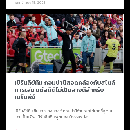
พฤศจิกายน 15, 2023
เบิร์นลีย์ทีม กอมปานีสอดคล้องกับสไตล์
การเล่น แต่สถิติไม่เป็นลางดีสำหรับ
เบิร์นลีย์
เบิร์นลีย์ทีม ทีมของแวงซองต์ กอมปานีทำประตูได้มากที่สุดใน
แชมเปี้ยนชิพ เบิร์นลีย์ทีม ฟุตบอลมักจะสรุปส