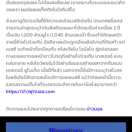
นั้นสมเหตุสมผล ไม่ต้องสงสัยเลย เขาเหมาะกับระบบและแนวคิด
ของเรา ผมมีแผนแท็คติกในใจกับลีโอ
ส่วนซาอุดีอาระเบียก็ให้ความสนใจเมสซีเช่นกัน ประเทศฝรั่งเศส
รายงานล่าสุดระบุว่าต้นสังกัดของเขาได้ตอบรับค่าเหนื่อย 2 ปี
เป็นเงิน 1,200 ล้านยูโร (1,040 ล้านปอนด์) ซึ่งจะทำให้กองหน้า
รายนี้ย้ายไปร่วมทีม อัลฮิลาล
แม้จะดูเหมือนยังมีงานที่ต้องทำ แต่
เมสซี จะทำหน้าที่เหมือนกับ คริสเตียโน โรนัลโด คู่แข่งตลอด
กาลของเขากองหน้าชาวโปรตุกีสย้ายไปร่วมทีม นาสเซอร์ แบบ
ถล่มทลาย หลังโชว์ฟอร์มได้อย่างร้อนแรงย้ายออกจากทีมแมน
เชสเตอร์ ยูไนเต็ด เมื่อปีที่แล้ว
นอกจากนี้ยังมีการระบุว่าสโมสร
ในพรีเมียร์ลีกอาจสนใจบริการของเมสซี แม้ว่าก่อนหน้านี้เขาจะ
แสดงความเต็มใจที่จะปลดประจำการกับบาร์เซโลนามากกว่า
https://ข่าวฟุตบอล.com
ติดตามและไม่พลาดทุกการเคลื่อนไหวของ
ข่าวบอล
อัปเดทข่าวสาร