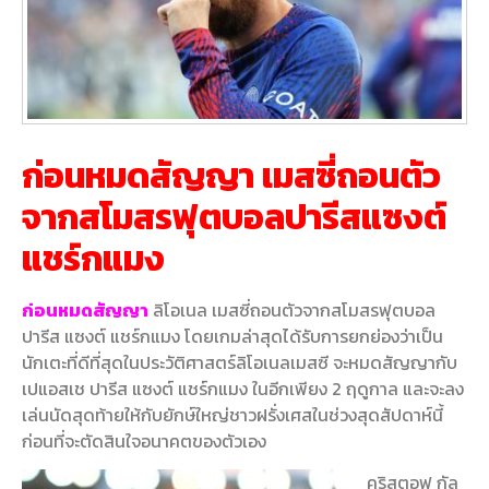
ก่อนหมดสัญญา เมสซี่ถอนตัว
จากสโมสรฟุตบอลปารีสแซงต์
แชร์กแมง
ก่อนหมดสัญญา
ลิโอเนล เมสซี่ถอนตัวจากสโมสรฟุตบอล
ปารีส แซงต์ แชร์กแมง โดยเกมล่าสุดได้รับการยกย่องว่าเป็น
นักเตะที่ดีที่สุดในประวัติศาสตร์ลิโอเนลเมสซี จะหมดสัญญากับ
เปแอสเช ปารีส แซงต์ แชร์กแมง ในอีกเพียง 2 ฤดูกาล และจะลง
เล่นนัดสุดท้ายให้กับยักษ์ใหญ่ชาวฝรั่งเศสในช่วงสุดสัปดาห์นี้
ก่อนที่จะตัดสินใจอนาคตของตัวเอง
คริสตอฟ กัล