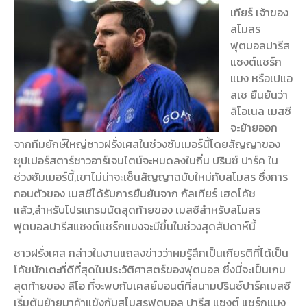
เทียร์ เจ้าของ
สโมสร
ฟุตบอลปารีส
แซงต์แชร์ก
แมง หรือเปแอ
สเช ยืนยันว่า
ลิโอเนล เมสซี
จะย้ายออก
จากทีมยักษ์ใหญ่ชาวฝรั่งเศสในช่วงซัมเมอร์นี้
โดยสัญญาของ
ซุปเปอร์สตาร์ชาวอาร์เจนไตน์จะหมดลงในถิ่น ปรินซ์ ปาร์ค ใน
ช่วงซัมเมอร์นี้,เขาไม่น่าจะเซ็นสัญญาฉบับใหม่กับสโมสร ซึ่งการ
ถอนตัวของ เมสซีได้รับการยืนยันจาก กัลเทียร์ เฮดโค้ช
แล้ว,สำหรับโปรแกรมนัดสุดท้ายของ เมสซีสำหรับสโมสร
ฟุตบอลปารีสแซงต์แชร์กแมงจะมีขึ้นในช่วงสุดสัปดาห์นี้
ชาวฝรั่งเศส กล่าวในงานแถลงข่าวว่าผมรู้สึกเป็นเกียรติที่ได้เป็น
โค้ชนักเตะที่ดีที่สุดในประวัติศาสตร์ของฟุตบอล ซึ่งนี่จะเป็นเกม
สุดท้ายของ ลีโอ ที่จะพบกับเคลย์มอนต์ที่สนามปรินซ์ปาร์ค
เมสซี
เริ่มต้นย้ายมาค้าแข้งกับสโมสรฟุตบอล ปารีส แซงต์ แชร์กแมง