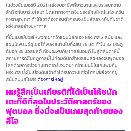
ในช่วงซัมเมอร์ปี 2021 หลังจบอาชีพที่ยาวนานและประสบความ
สำเร็จกับบาร์เซโลนา ปัญหาทางการเงินของยักษ์ใหญ่แห่งแคว้น
กาตาลุญญา ทำให้เขาต้องถอนตัวก่อนจะเซ็นสัญญากับทีมชาติ
ฝรั่งเศสอย่างมหาศาล
ที่นั่นเมสซีช่วยให้พวกเขาคว้าแชมป์ลีกเอิง ฝรั่งเศส 2 สมัย และ
แชมป์เฟรนช์ซูเปอร์คัพลงสนามไปทั้งสิ้น 75 นัด ทำไป 32 ประตู
กับอีก 35 แอสซิสต์ ก่อนจะพบกับ เคลย์มอนต์ ในสุดสัปดาห์นี้
สถานการณ์ในฤดูกาลนี้ไม่ค่อยดีนักสำหรับเมสซีหลังจบฟุตบอล
โลกด้วยการช่วยทีมชาติอาร์เจนตินา คว้าแชมป์ในเกมพบกับ
ฝรั่งเศส ซึ่งในเบื้องต้นเจ้าตัวได้รับความเศร้าโศกเสียใจจากผู้
สนับสนุนสโมสร
ต้องการให้อยู่
ผมรู้สึกเป็นเกียรติที่ได้เป็นโค้ชนัก
เตะที่ดีที่สุดในประวัติศาสตร์ของ
ฟุตบอล ซึ่งนี่จะเป็นเกมสุดท้ายของ
ลีโอ