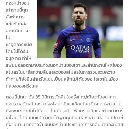
กองหน้าจอม
เก๋ารายนี้ถูก
สั่งพักการ
แข่งขันหลัง
จากเดินทาง
ไป
ซาอุดีอาระเบีย
โดยไม่ได้รับ
อนุญาต ทำให้
แฟนบอลออกมาประท้วงนอกบ้านของเขาและสำนักงานใหญ่ของ
สโมสรในปารีสความล้มเหลวของสโมสรในการรวบรวมความ
ท้าทายที่ยั่งยืนสำหรับแชมเปี้ยนส์ลีกไม่ได้ช่วยอะไรเขาในเมือง
หลวงของฝรั่งเศส
ตอนนี้นักเตะวัย 35 ปีมีการตัดสินใจครั้งใหญ่เกี่ยวกับอนาคต
ของเขาอดีตสโมสรบาร์เซโลนายังคงเชื่อมโยงกับความพยายาม
ที่จะพาเขากลับไปที่คาตาโลเนีย อดีตเพื่อนร่วมทีมและหัวหน้าบาร์
เซโลน่าได้ยืนยันแล้วว่าเขาได้พูดคุยกับเมสซี่แล้ว เมื่อต้นสัปดาห์
ที่ผ่านมา เขากล่าวว่า ผมบอกท่านประธานว่าการกลับมาของเมสซี่