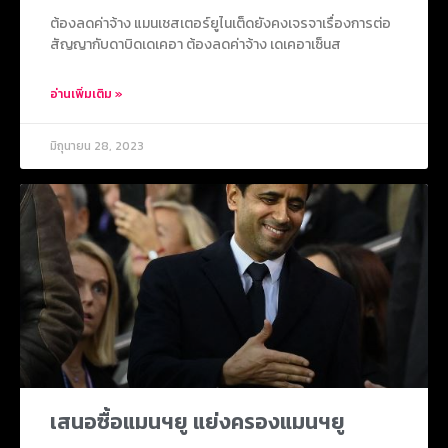
ต้องลดค่าจ้าง แมนเชสเตอร์ยูไนเต็ดยังคงเจรจาเรื่องการต่อ
สัญญากับดาบิดเดเคอา ต้องลดค่าจ้าง เดเคอาเซ็นส
อ่านเพิ่มเติม »
มิถุนายน 28, 2023
เสนอซื้อแมนฯยู แย่งครองแมนฯยู