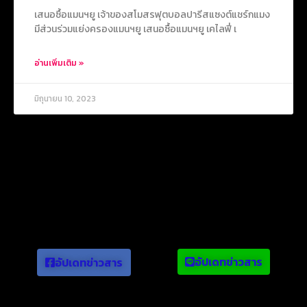
เสนอซื้อแมนฯยู เจ้าของสโมสรฟุตบอลปารีสแซงต์แชร์กแมง
มีส่วนร่วมแย่งครองแมนฯยู เสนอซื้อแมนฯยู เคไลฟี่ เ
อ่านเพิ่มเติม »
มิถุนายน 10, 2023
ข่าวยอดนิยม
อัปเดทข่าวสาร
อัปเดทข่าวสาร