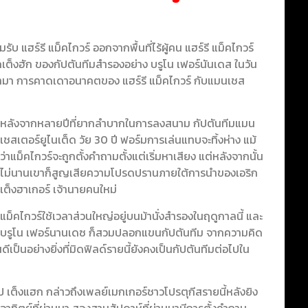
รับ แฮร์รี แม็คไกวร์ ออกจากพื้นที่ไร้ผู้คน แฮร์รี แม็คไกวร์
เต็งฮัก ของกัปตันทีมสำรองอย่าง บรูโน เฟอร์นันเดส ในวัน
ล้เข้ามา การคาดเดาอนาคตของ แฮร์รี แม็คไกวร์ กับแมนเชส
หลังจากหลายปีที่ยากลำบากในการลงสนาม กัปตันทีมแมน
เชสเตอร์ยูไนเต็ด วัย 30 ปี ฟอร์มการเล่นแทบจะทิ้งห่าง แม้
ว่าแม็คไกวร์จะถูกตั้งคำถามตั้งแต่เริ่มหาเสียง แต่หลังจากนั้น
ไม่นานเขาก็สูญเสียความโปรดปรานภายใต้การนำของเอริก
เต็งฮาเกอร์ เจ้านายคนใหม่
แม็คไกวร์ใช้เวลาส่วนใหญ่อยู่บนม้านั่งสำรองในฤดูกาลนี้ และ
บรูโน เฟอร์นานเดซ ก็สวมปลอกแขนกัปตันทีม จากความคิด
นดีเป็นอย่างยิ่งที่มิดฟิลด์รายนี้ยังคงเป็นกัปตันทีมต่อไปใน
ไป เต็งแฮก กล่าวถึงเพลย์เมกเกอร์ชาวโปรตุกีสรายนี้หลังยิง