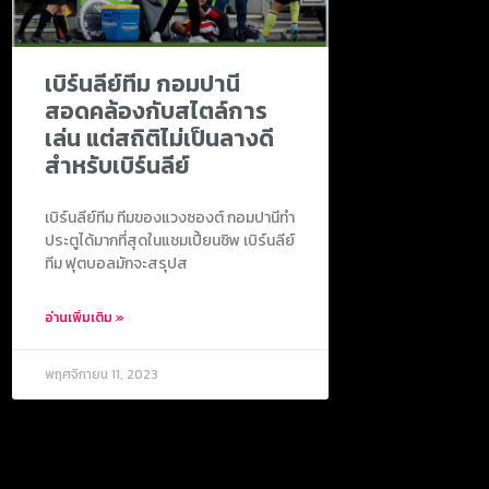
เบิร์นลีย์ทีม กอมปานี
สอดคล้องกับสไตล์การ
เล่น แต่สถิติไม่เป็นลางดี
สำหรับเบิร์นลีย์
เบิร์นลีย์ทีม ทีมของแวงซองต์ กอมปานีทำ
ประตูได้มากที่สุดในแชมเปี้ยนชิพ เบิร์นลีย์
ทีม ฟุตบอลมักจะสรุปส
อ่านเพิ่มเติม »
พฤศจิกายน 11, 2023