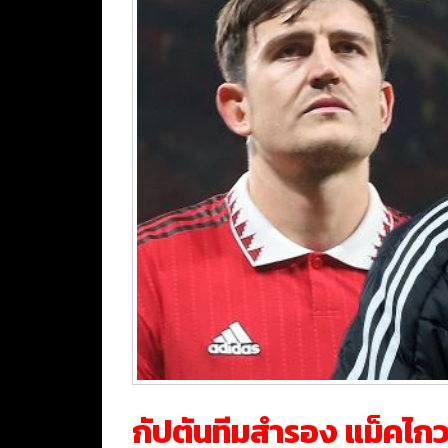
กัปตันทีมสำรอง แม็คไกวร