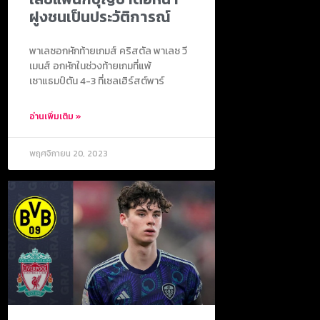
ฝูงชนเป็นประวัติการณ์
พาเลซอกหักท้ายเกมส์ คริสตัล พาเลซ วี
เมนส์ อกหักในช่วงท้ายเกมที่แพ้
เซาแธมป์ตัน 4-3 ที่เซลเฮิร์สต์พาร์
อ่านเพิ่มเติม »
พฤศจิกายน 20, 2023