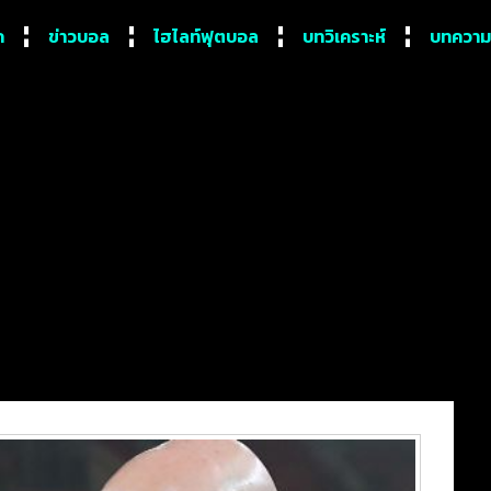
ก
ข่าวบอล
ไฮไลท์ฟุตบอล
บทวิเคราะห์
บทความ
แมนเชสเตอร์ยูไนเต็ด