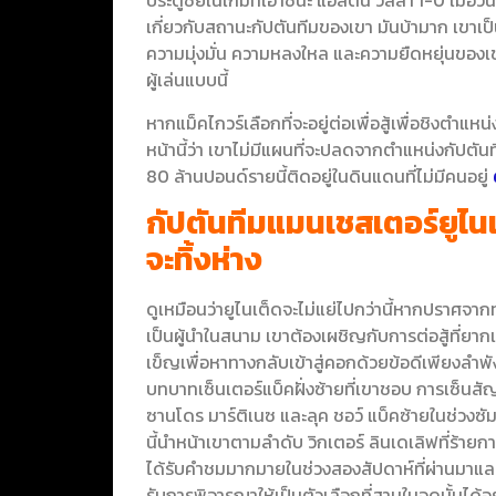
ประตูชัยในเกมที่เอาชนะ แอสตัน วิลลา 1-0 เมื่อวั
เกี่ยวกับสถานะกัปตันทีมของเขา มันบ้ามาก เขาเป็
ความมุ่งมั่น ความหลงใหล และความยืดหยุ่นของเ
ผู้เล่นแบบนี้
หากแม็คไกวร์เลือกที่จะอยู่ต่อเพื่อสู้เพื่อชิงต
หน้านี้ว่า เขาไม่มีแผนที่จะปลดจากตำแหน่งกัปตันทีม
80 ล้านปอนด์รายนี้ติดอยู่ในดินแดนที่ไม่มีคนอยู่
กัปตันทีมแมนเชสเตอร์ยูไนเ
จะทิ้งห่าง
ดูเหมือนว่ายูไนเต็ดจะไม่แย่ไปกว่านี้หากปราศจา
เป็นผู้นำในสนาม เขาต้องเผชิญกับการต่อสู้ที่ยา
เข็ญเพื่อหาทางกลับเข้าสู่คอกด้วยข้อดีเพียงลำพั
บทบาทเซ็นเตอร์แบ็คฝั่งซ้ายที่เขาชอบ การเซ็นส
ซานโดร มาร์ติเนซ และลุค ชอว์ แบ็คซ้ายในช่วงซั
นี้นำหน้าเขาตามลำดับ วิกเตอร์ ลินเดเลิฟที่ร้าย
ได้รับคำชมมากมายในช่วงสองสัปดาห์ที่ผ่านมาและ
รับการพิจารณาให้เป็นตัวเลือกที่สามในจุดนั้นได้อย