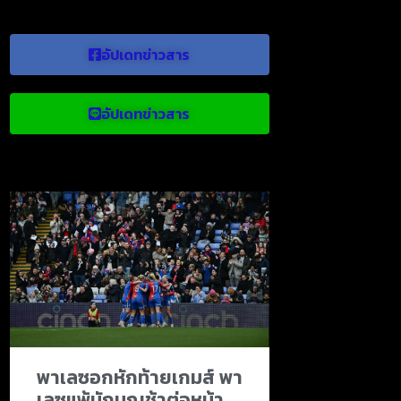
อัปเดทข่าวสาร
อัปเดทข่าวสาร
ข่าวบอลน่าสนใจ
พาเลซอกหักท้ายเกมส์ พา
เลซแพ้นักบุญช้าต่อหน้า