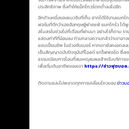
ประสิทธิภาพ ซึ่งทำให้แม็กไกวร์ตกต่ำลงไปอีก
อีกด้านหนึ่งของแนวรับที่เท็น ฮากได้ใช้งานแมกไก
ฟอร์มที่ดีกว่าเอซอังกฤษผู้พ่ายแพ้ แมกไกร์ว ได้
สโมสรในช่วงไม่กี่เดือนที่ผ่านมา อย่างไรก็ตาม ราย
แสดงท่าทีที่อ่อนลง ท่ามกลางความกลัวว่าเขาอาจ
แชมเปี้ยนชิพ ในช่วงซัมเมอร์ หากเขายังคงอดลงเล
เซ็นสัญญาฉบับปัจจุบันที่โอลด์ แทร็ฟฟอร์ด ซึ่งห
ธรรมเนียมการโอนที่สมเหตุสมผลสำหรับบริการของ
เพื่อเริ่มต้นอาชีพของเขา
https://ข่าวฟุตบอล
ติดตามและไม่พลาดทุกการเคลื่อนไหวของ
ข่าวบ