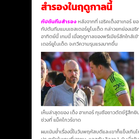
สำรองในฤดูกาลนี้
กัปตันทีมสำรอง
หลังจากที่ เอริคเต็งฮาเกอร์ ยอม
กัปตันทีมแมนเชสเตอร์ยูไนเต็ด กล่าวยกย่องเอริก
อาทิตย์นี้ เกมนี้ เมื่อฤดูกาลของพรีเมียร์ลีกใก
เตอร์ยูไนเต็ด จะทวีความรุนแรงมากขึ้น
เห็นล่าสุดของ เต็ง ฮาเกอร์ กุนซือชาวดัตช์รู้สึกยิ
ช่วงที่ แม็คไกวร์ขาด
ผมเน้นย้ำเรื่องนี้ในวันพฤหัสบดีและเขาก็แข็งเกิน