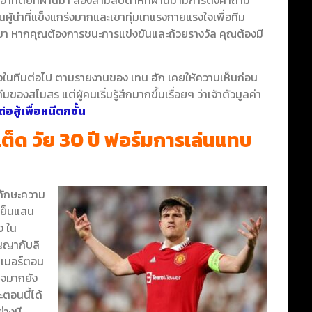
นอาทิตย์ที่ผ่านมา สองสามสัปดาห์ที่ผ่านมามีการตั้งคำถาม
นผู้นำที่แข็งแกร่งมากและเขาทุ่มเทแรงกายแรงใจเพื่อทีม
ขา หากคุณต้องการชนะการแข่งขันและถ้วยรางวัล คุณต้องมี
ำแหน่งในทีมต่อไป ตามรายงานของ เทน ฮัก เคยให้ความเห็นก่อน
ของสโมสร แต่ผู้คนเริ่มรู้สึกมากขึ้นเรื่อยๆ ว่าเจ้าตัวมูลค่า
ต่อสู้เพื่อหนีตกชั้น
ต็ด วัย 30 ปี ฟอร์มการเล่นแทบ
กทักษะความ
กเย็นแสน
ง ใน
ัญญากับลิ
มเมอร์ตอน
กาจมากยัง
ตอนนี้ได้
่างมี